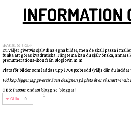
INFORMATION 
MARS 25, 2013 08:44
Du väljer givetvis själv dina egna bilder, men de skall passa i malle
funka att göras kvadratiska. Färgtema kan du själv önska, annars k
prenumerations-ikon från Bloglovin m.m.
Plats för bilder som laddas upp i
700px
bredd (väljs där du laddar 
Vid köp lägger jag givetvis även designen på plats åt er så snart vi valt
OBS
: Passar endast blogg.se-bloggar!
1
Gilla
0