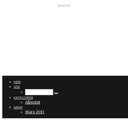
LINDABLOM.
HEM
SÖK
KATEGORIER
Allmänt
ARKIV
Mars 2013