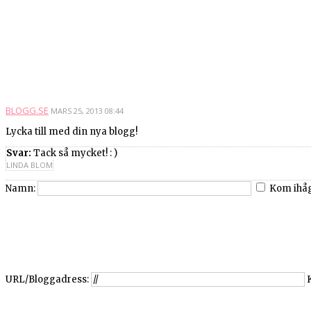
BLOGG.SE
MARS 25, 2013 08:44
Lycka till med din nya blogg!
Svar:
Tack så mycket! : )
LINDA BLOM
Namn:
Kom ihå
URL/Bloggadress: