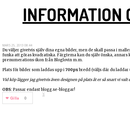
INFORMATION 
MARS 25, 2013 08:44
Du väljer givetvis själv dina egna bilder, men de skall passa i malle
funka att göras kvadratiska. Färgtema kan du själv önska, annars k
prenumerations-ikon från Bloglovin m.m.
Plats för bilder som laddas upp i
700px
bredd (väljs där du laddar 
Vid köp lägger jag givetvis även designen på plats åt er så snart vi valt
OBS
: Passar endast blogg.se-bloggar!
1
Gilla
0