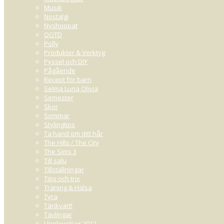
Musik
Nostalgi
Nyshoppat
OOTD
Polly
Produkter & Verktyg
Pyssel och DIY
Pågående
Recept för barn
Selma Luna Olivia
Semester
Skor
Sommar
Stylingtips
Ta hand om ditt hår
The Hills / The City
The Sims 3
Till salu
Tillställningar
Tips och trix
Träning & Hälsa
Tyra
Tänkvärt!
Tävlingar
Upplevelser 2012