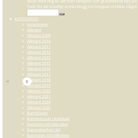
delar med mig av allt från familjeliv och graviditet till tips
MINA
Tack för att ni kollar in min blogg och hoppas ni hittar någ
KATEGORIER
Accesoarer
Allmänt
Allmänt 2009
SEPTEMBER 30, 2011 22:00
Allmänt 2010
Allmänt 2011
Allmänt 2012
Ja, från TinTin
Allmänt 2013
Har fått
stövlarna
som jag beställde i veckan - och vilka stövlar sedan. 
Allmänt 2015
dom sitter ännu bättre på foten, håller värmen 
Allmänt 2016
Allmänt 2017
14
Allmänt 2018
Gilla
0
Allmänt 2019
Allmänt 2020
Allmänt 2021
Allmänt 2024
Allmänt 2025
Barnkläder
Barnmässan i Karlstad
Barnrum och leksaker
Barnsäkerhet i bil
Barnvagn och tillbehör