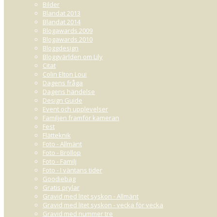
Bilder
Blandat 2013
Blandat 2014
Blogawards 2009
Blogawards 2010
Bloggdesign
Bloggvärlden om Lily
Citat
Colin Elton Loui
Dagens fråga
Dagens händelse
Design Guide
Event och upplevelser
Familjen framför kameran
Fest
Flätteknik
Foto - Allmänt
Foto - Bröllop
Foto - Familj
Foto - I väntans tider
Goodiebag
Gratis prylar
Gravid med litet syskon - Allmänt
Gravid med litet syskon - vecka för vecka
Gravid med nummer tre