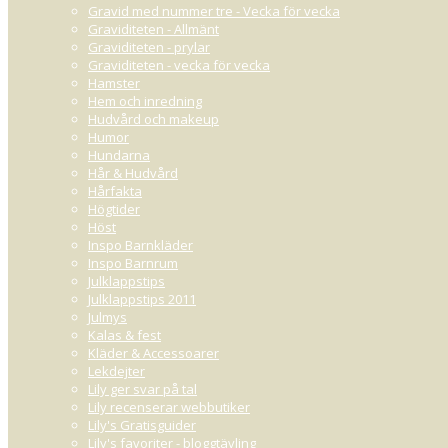
Gravid med nummer tre - Vecka för vecka
Graviditeten - Allmänt
Graviditeten - prylar
Graviditeten - vecka för vecka
Hamster
Hem och inredning
Hudvård och makeup
Humor
Hundarna
Hår & Hudvård
Hårfakta
Högtider
Höst
Inspo Barnkläder
Inspo Barnrum
Julklappstips
Julklappstips 2011
Julmys
Kalas & fest
Kläder & Accessoarer
Lekdejter
Lily ger svar på tal
Lily recenserar webbutiker
Lily's Gratisguider
Lily's favoriter - bloggtävling