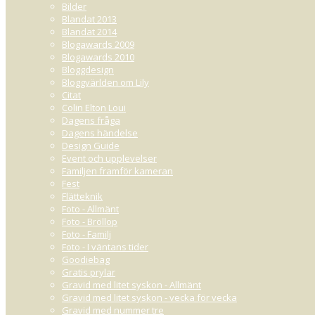
Bilder
Blandat 2013
Blandat 2014
Blogawards 2009
Blogawards 2010
Bloggdesign
Bloggvärlden om Lily
Citat
Colin Elton Loui
Dagens fråga
Dagens händelse
Design Guide
Event och upplevelser
Familjen framför kameran
Fest
Flätteknik
Foto - Allmänt
Foto - Bröllop
Foto - Familj
Foto - I väntans tider
Goodiebag
Gratis prylar
Gravid med litet syskon - Allmänt
Gravid med litet syskon - vecka för vecka
Gravid med nummer tre