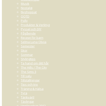
Musik
Nostalgi
Nyshoppat
OOTD
Polly
Produkter & Verktyg
Pyssel och DIY
Pågående
Recept för barn
Selma Luna Olivia
Semester
Skor
Sommar
Stylingtips
Ta hand om ditt hår
The Hills / The City
The Sims 3
Till salu
Tillställningar
Tips och trix
Träning & Hälsa
Tyra
Tänkvärt!
Tävlingar
Upplevelser 2012