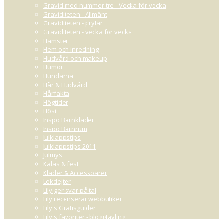
Gravid med nummer tre - Vecka för vecka
Graviditeten - Allmänt
Graviditeten - prylar
Graviditeten - vecka för vecka
Hamster
Hem och inredning
Hudvård och makeup
Humor
Hundarna
Hår & Hudvård
Hårfakta
Högtider
Höst
Inspo Barnkläder
Inspo Barnrum
Julklappstips
Julklappstips 2011
Julmys
Kalas & fest
Kläder & Accessoarer
Lekdejter
Lily ger svar på tal
Lily recenserar webbutiker
Lily's Gratisguider
Lily's favoriter - bloggtävling