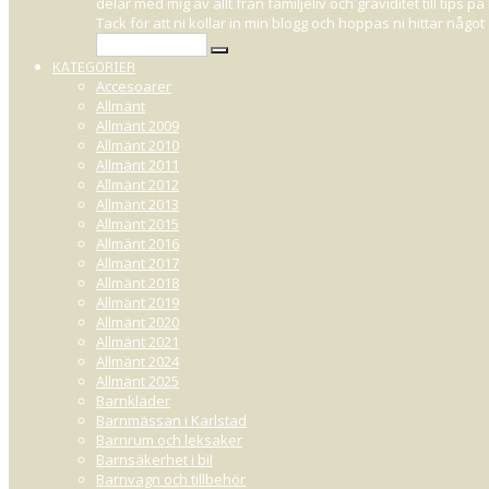
delar med mig av allt från familjeliv och graviditet till tips
I SAMARB
Tack för att ni kollar in min blogg och hoppas ni hittar någ
KATEGORIER
Accesoarer
Allmänt
Allmänt 2009
AUGUSTI 25, 2014 14:24
Allmänt 2010
Allmänt 2011
Inför nysläppet av den senaste generationen av The Sims - nämligen fyran
Allmänt 2012
utmaningar och jag skulle bli hur glad som helst om ni ville hjälpa mig til
Allmänt 2013
men jag kommer att påminna er allt eftersom, den har inte startat ännu : 
Allmänt 2015
Allmänt 2016
Det här är såklart riktigt roligt för en The Sims-tönt som mig, som fastna
Allmänt 2017
första utgåvan precis när den släpptes. Och sedan dess var jag fast, hih
Allmänt 2018
4
Allmänt 2019
Allmänt 2020
Allmänt 2021
Allmänt 2024
Allmänt 2025
Barnkläder
Barnmässan i Karlstad
Barnrum och leksaker
Barnsäkerhet i bil
Barnvagn och tillbehör