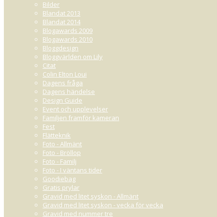
Bilder
Blandat 2013
Blandat 2014
Blogawards 2009
Blogawards 2010
Bloggdesign
Bloggvärlden om Lily
Citat
Colin Elton Loui
Dagens fråga
Dagens händelse
Design Guide
Event och upplevelser
Familjen framför kameran
Fest
Flätteknik
Foto - Allmänt
Foto - Bröllop
Foto - Familj
Foto - I väntans tider
Goodiebag
Gratis prylar
Gravid med litet syskon - Allmänt
Gravid med litet syskon - vecka för vecka
Gravid med nummer tre