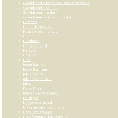
Gravid med nummer tre - Vecka för vecka
Graviditeten - Allmänt
Graviditeten - prylar
Graviditeten - vecka för vecka
Hamster
Hem och inredning
Hudvård och makeup
Humor
Hundarna
Hår & Hudvård
Hårfakta
Högtider
Höst
Inspo Barnkläder
Inspo Barnrum
Julklappstips
Julklappstips 2011
Julmys
Kalas & fest
Kläder & Accessoarer
Lekdejter
Lily ger svar på tal
Lily recenserar webbutiker
Lily's Gratisguider
Lily's favoriter - bloggtävling