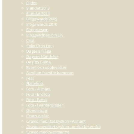
Bilder
Blandat 2013
Blandat 2014
Blogawards 2009
Blogawards 2010
Bloggdesign
Bloggvärlden om Lily
Citat
Colin Elton Loui
Dagens fråga
Dagens händelse
Design Guide
Event och upplevelser
Familjen framför kameran
Fest
Flätteknik
Foto - Allmänt
Foto - Bröllop
Foto - Familj
Foto - I väntans tider
Goodiebag
Gratis prylar
Gravid med litet syskon - Allmänt
Gravid med litet syskon - vecka för vecka
Gravid med nummer tre