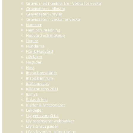
Gravid med nummer tre - Vecka för vecka
Graviditeten - Allmänt
Graviditeten - prylar
Graviditeten - vecka för vecka
Hamster
Hem och inredning
Hudvård och makeup
Humor
Hundarna
Hår & Hudvård
Hårfakta
Högtider
Höst
Inspo Barnkläder
Inspo Barnrum
Julklappstips
Julklappstips 2011
Julmys
Kalas & fest
Kläder & Accessoarer
Lekdejter
Lily ger svar på tal
Lily recenserar webbutiker
Lily's Gratisguider
Lily's favoriter - bloggtävling