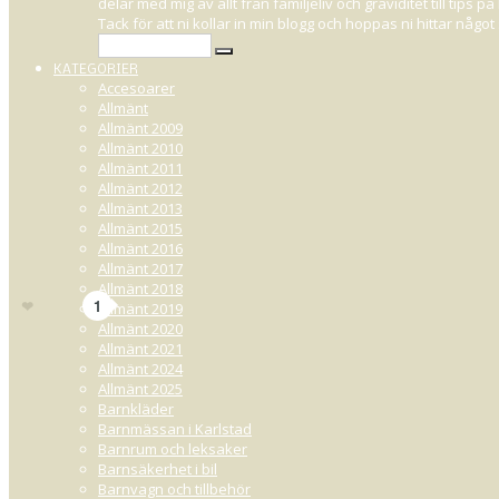
delar med mig av allt från familjeliv och graviditet till tips
SPELA THE SI
Tack för att ni kollar in min blogg och hoppas ni hittar någ
KATEGORIER
Accesoarer
Allmänt
Allmänt 2009
DECEMBER 25, 2011 16:06
Allmänt 2010
Allmänt 2011
SVAR
: Hejsan! Jag spelar The Sims på min stationära dator, men det är sj
Allmänt 2012
som är utvecklade just som speldatorer, exempel alienwear! Men dom kos
Allmänt 2013
Allmänt 2015
Det du skall tänka på när du köper en laptop för att kunna spela på är graf
Allmänt 2016
minne. Nu för tiden brukar det vara 4GB minne och det räcker till! Du kan 
Allmänt 2017
långt ifrån den dyraste för att den skall klara av The Sims :)
Allmänt 2018
25
Gilla
1
Allmänt 2019
Allmänt 2020
Allmänt 2021
Allmänt 2024
Allmänt 2025
Barnkläder
Barnmässan i Karlstad
Barnrum och leksaker
Barnsäkerhet i bil
Barnvagn och tillbehör