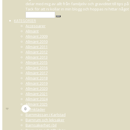
delar med mig av allt från familjeliv och graviditet till tips
VÄL
Tack för att ni kollar in min blogg och hoppas ni hittar någ
KATEGORIER
Accesoarer
Allmänt
Allmänt 2009
OKTOBER 31, 2014 16:31
Allmänt 2010
Allmänt 2011
Idag blev det party på öppna förskolan kan man säga.. Delvis för att fin
Allmänt 2012
en Tvetydig tårta med tillhörande kort till
Den Tvetydiga mamman
, men
Allmänt 2013
Allt från små pluttpluttar som exemepvis Sanna och Leon - till 5-åringen W. 
Allmänt 2015
Allmänt 2016
När vi lämnat öppna förskolan gick jag och Selma förbi Hanna Larssons kond
Allmänt 2017
somna. Jag har alltid funderat på hur det går till när småttingarna somnar 
Allmänt 2018
skall gå in och väcka henne. Hon sover nämligen fortfarande. Välkommen 
Allmänt 2019
Allmänt 2020
Allmänt 2021
Allmänt 2024
Allmänt 2025
13
Gilla
0
Barnkläder
Barnmässan i Karlstad
Barnrum och leksaker
Barnsäkerhet i bil