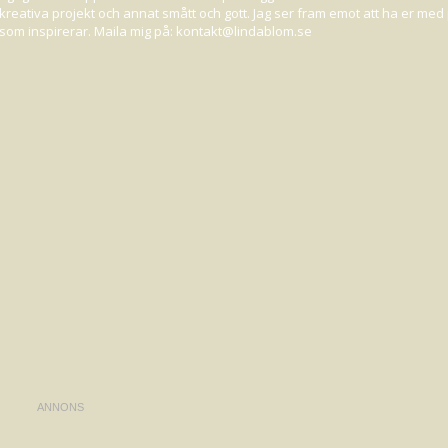
 på kreativa projekt och annat smått och gott. Jag ser fram emot att ha er me
KOMMEN HELG!
ot som inspirerar. Maila mig på: kontakt@lindablom.se
a Therese fyller "typ-23-någonting" och jag och
Maria
hade ordnat en liten 
 också för att vi var ett stoooort gäng med massor av lekglada ungar där
Fullt ös alltså!
itori för att inhandla fredagsfika. Där satte hon sig i den lilla trappen o
i tallriken m.m. "Det skulle Selma aaaaaaldrig..." . Men nu vet jag! Klockan 
helg : )