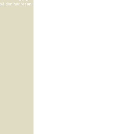
d på den här resan!
present i form av
 hela förmiddagen.
ch höll på att
är 16:31 och jag