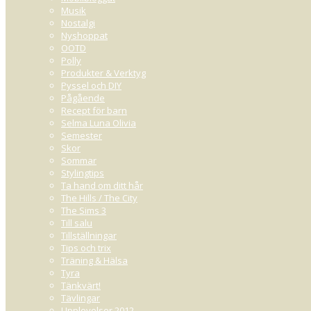
Musik
Nostalgi
Nyshoppat
OOTD
Polly
Produkter & Verktyg
Pyssel och DIY
Pågående
Recept för barn
Selma Luna Olivia
Semester
Skor
Sommar
Stylingtips
Ta hand om ditt hår
The Hills / The City
The Sims 3
Till salu
Tillställningar
Tips och trix
Träning & Hälsa
Tyra
Tänkvärt!
Tävlingar
Upplevelser 2012