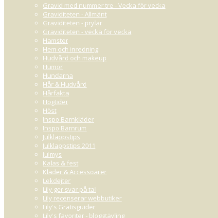
Gravid med nummer tre - Vecka för vecka
Graviditeten - Allmänt
Graviditeten - prylar
Graviditeten - vecka för vecka
Hamster
Hem och inredning
Hudvård och makeup
Humor
Hundarna
Hår & Hudvård
Hårfakta
Högtider
Höst
Inspo Barnkläder
Inspo Barnrum
Julklappstips
Julklappstips 2011
Julmys
Kalas & fest
Kläder & Accessoarer
Lekdejter
Lily ger svar på tal
Lily recenserar webbutiker
Lily's Gratisguider
Lily's favoriter - bloggtävling