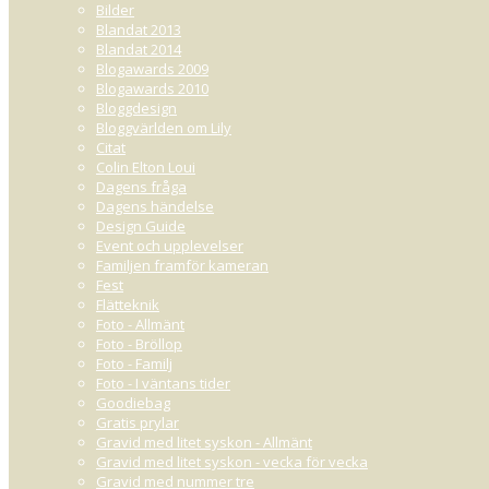
Bilder
150g mjukt smör
Blandat 2013
3dl florsocker
Blandat 2014
1 msk vaniljsocker
Blogawards 2009
0,5dl kokhett vatten.
Blogawards 2010
Blanda detta och vispa till en jämn kräm, ibland har jag lite extra florsoc
Bloggdesign
med. Inte för tjockt lager dock.
Bloggvärlden om Lily
Citat
När allt detta är gjort täcker jag oftast med marsipan, jag tycker att det 
Colin Elton Loui
går precis lika bra det. Vill ni se lite steg för steg-bilder kan ni kika in
detta
Dagens fråga
6
Dagens händelse
Design Guide
Event och upplevelser
Familjen framför kameran
Fest
Flätteknik
Foto - Allmänt
Foto - Bröllop
Foto - Familj
Foto - I väntans tider
Goodiebag
Gratis prylar
Gravid med litet syskon - Allmänt
Gravid med litet syskon - vecka för vecka
Gravid med nummer tre