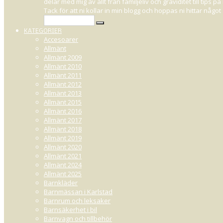
delar med mig av allt från familjeliv och graviditet till tips
RECEPT:
Tack för att ni kollar in min blogg och hoppas ni hittar någ
KATEGORIER
Accesoarer
Allmänt
Allmänt 2009
APRIL 28, 2017 15:20
Allmänt 2010
Allmänt 2011
Många har frågat hur jag gör mina tårtor och jag måste säga att jag har 
Allmänt 2012
eller någon gång köpt färdiga, det avgör ni själva). Men här kommer besr
Allmänt 2013
Allmänt 2015
MARAMOUFLUFF (
Ett lager
)
Allmänt 2016
När det kommer till mina fluffer så går dom att variera i all oändlighet. J
Allmänt 2017
geicha o.s.v. Receptet är identiskt, med skillnaden av att jag ändrar chok
Allmänt 2018
Allmänt 2019
3dl vispgrädde
Allmänt 2020
180-200g valfri choklad
Allmänt 2021
Värm grädden - men låt den aldrig koka.
Allmänt 2024
Smält chokladen i den varma grädden, ställ i kylen under natten och vispa s
Allmänt 2025
Barnkläder
HALLONGRÄDDE
(två lager)
Barnmässan i Karlstad
Detta är precis så enkelt som det låter - vispgrädde och hallon. Jag måttar
Barnrum och leksaker
med lite syrlighet i tårta och extra gott med bitar av hallon.
Barnsäkerhet i bil
Barnvagn och tillbehör
VANILJSMÖRKRÄM
(spackar tårtan för en jämn finish)