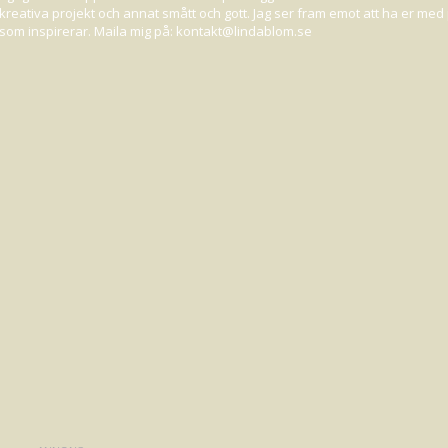
 på kreativa projekt och annat smått och gott. Jag ser fram emot att ha er me
STÄLLER DU SÅ OFTA?
ot som inspirerar. Maila mig på: kontakt@lindablom.se
 snacka om pengar du slösat på fraktavgifter. bara en liten sak jag 
y-handlande?
aggen brukar gå åt som smör i solsken på Nelly, så att vänta hur länge som h
a beställning. Alltså, man betalar 30:- i frakt på en beställning hos Nelly oc
gt en beställning till inom de 14 dagarna, förlängds det
igen
. Så näää mins