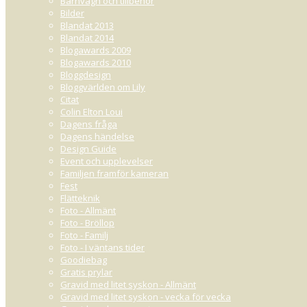
Barnvagn och tillbehör
Bilder
Blandat 2013
Blandat 2014
Blogawards 2009
Blogawards 2010
Bloggdesign
Bloggvärlden om Lily
Citat
Colin Elton Loui
Dagens fråga
Dagens händelse
Design Guide
Event och upplevelser
Familjen framför kameran
Fest
Flätteknik
Foto - Allmänt
Foto - Bröllop
Foto - Familj
Foto - I väntans tider
Goodiebag
Gratis prylar
Gravid med litet syskon - Allmänt
Gravid med litet syskon - vecka för vecka