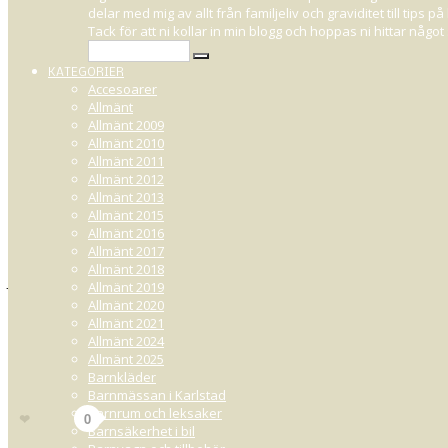
delar med mig av allt från familjeliv och graviditet till tips
VARFÖR BE
Tack för att ni kollar in min blogg och hoppas ni hittar någ
KATEGORIER
Accesoarer
Allmänt
Allmänt 2009
SEPTEMBER 30, 2009 22:23
Allmänt 2010
Allmänt 2011
Allmänt 2012
KOMMENTAR
________________________
Allmänt 2013
Varför beställer du inte 1 gång i månaden ist för 1 gång i vecka,
Allmänt 2015
Allmänt 2016
MITT SVAR
__________________________
Allmänt 2017
Hejsan : )
Allmänt 2018
Jo sörru, det skall jag förklara för dig ; ) Jag antar att du menar mitt Nell
Allmänt 2019
För det första så beställer jag kläderna när jag ser att dom kommit in, pl
Allmänt 2020
alternativ för mig.
Allmänt 2021
Allmänt 2024
För det andra så får man
14 dagars fri frakt
efter att man lagt sin först
Allmänt 2025
beställa en gång till inom 14 dagar, så bjuder dom på frakten. När man la
Barnkläder
betalar jag faktiskt inte i frakt ; )
Barnmässan i Karlstad
10
Barnrum och leksaker
Gilla
0
Barnsäkerhet i bil