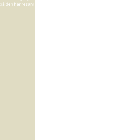
d på den här resan!
funderat på.
elst är inte ett
h vill man sedan
ann :D Så mycket