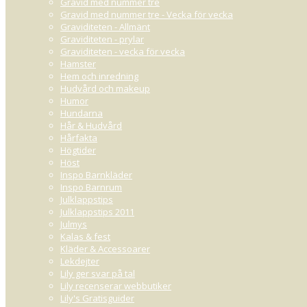
Gravid med nummer tre
Gravid med nummer tre - Vecka för vecka
Graviditeten - Allmänt
Graviditeten - prylar
Graviditeten - vecka för vecka
Hamster
Hem och inredning
Hudvård och makeup
Humor
Hundarna
Hår & Hudvård
Hårfakta
Högtider
Höst
Inspo Barnkläder
Inspo Barnrum
Julklappstips
Julklappstips 2011
Julmys
Kalas & fest
Kläder & Accessoarer
Lekdejter
Lily ger svar på tal
Lily recenserar webbutiker
Lily's Gratisguider