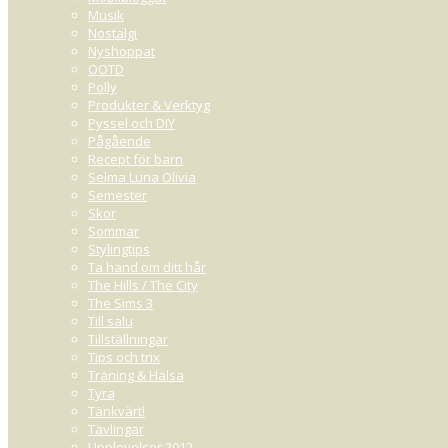
Musik
Nostalgi
Nyshoppat
OOTD
Polly
Produkter & Verktyg
Pyssel och DIY
Pågående
Recept för barn
Selma Luna Olivia
Semester
Skor
Sommar
Stylingtips
Ta hand om ditt hår
The Hills / The City
The Sims 3
Till salu
Tillställningar
Tips och trix
Träning & Hälsa
Tyra
Tänkvärt!
Tävlingar
Upplevelser 2012