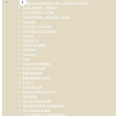
Gilla
1
Gravid med nummer tre - Vecka för vecka
Graviditeten - Allmänt
Graviditeten - prylar
Graviditeten - vecka för vecka
Hamster
Hem och inredning
Hudvård och makeup
Humor
Hundarna
Hår & Hudvård
Hårfakta
Högtider
Höst
Inspo Barnkläder
Inspo Barnrum
Julklappstips
Julklappstips 2011
Julmys
Kalas & fest
Kläder & Accessoarer
Lekdejter
Lily ger svar på tal
Lily recenserar webbutiker
Lily's Gratisguider
Lily's favoriter - bloggtävling