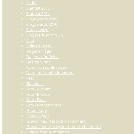
Bilder
Blandat 2013
Blandat 2014
Blogawards 2009
Blogawards 2010
Bloggdesign
Bloggvärlden om Lily
Citat
Colin Elton Loui
Dagens fråga
Dagens händelse
Design Guide
Event och upplevelser
Familjen framför kameran
Fest
Flätteknik
Foto - Allmänt
Foto - Bröllop
Foto - Familj
Foto - I väntans tider
Goodiebag
Gratis prylar
Gravid med litet syskon - Allmänt
Gravid med litet syskon - vecka för vecka
Gravid med nummer tre