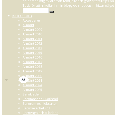
delar med mig av allt från familjeliv och graviditet till tips
Tack för att ni kollar in min blogg och hoppas ni hittar någ
KATEGORIER
Accesoarer
Allmänt
Allmänt 2009
SEPTEMBER 26, 2018 09:30
Allmänt 2010
Allmänt 2011
Allmänt 2012
Få hela outfiten hos
ClubXPRS
för 358kr, väl värt om du frågar mig. Här hi
Allmänt 2013
Allmänt 2015
Så många som har efterfrågat dom där gamla bilderna på mina kläder. Det 
Allmänt 2016
kanske framförallt för att jag själv velat dokumentera och kunna se till
Allmänt 2017
gångerna är de tillfällen i livet jag känt mig som absolut finast och tillfr
Allmänt 2018
Allmänt 2019
Men! Jag ger det ett försök.. Igen ; )
Allmänt 2020
4
Gilla
55
Allmänt 2021
Allmänt 2024
Allmänt 2025
Barnkläder
Barnmässan i Karlstad
Barnrum och leksaker
Barnsäkerhet i bil
Barnvagn och tillbehör