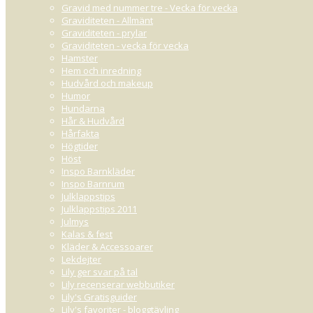
Gravid med nummer tre - Vecka för vecka
Graviditeten - Allmänt
Graviditeten - prylar
Graviditeten - vecka för vecka
Hamster
Hem och inredning
Hudvård och makeup
Humor
Hundarna
Hår & Hudvård
Hårfakta
Högtider
Höst
Inspo Barnkläder
Inspo Barnrum
Julklappstips
Julklappstips 2011
Julmys
Kalas & fest
Kläder & Accessoarer
Lekdejter
Lily ger svar på tal
Lily recenserar webbutiker
Lily's Gratisguider
Lily's favoriter - bloggtävling