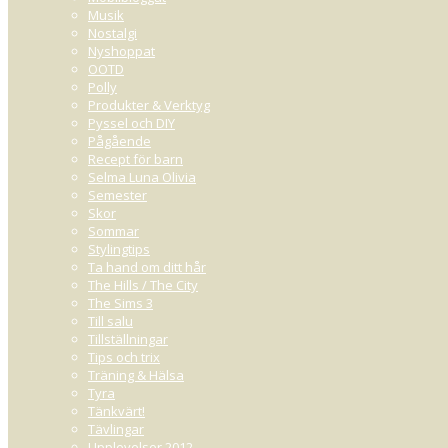
Musik
Nostalgi
Nyshoppat
OOTD
Polly
Produkter & Verktyg
Pyssel och DIY
Pågående
Recept för barn
Selma Luna Olivia
Semester
Skor
Sommar
Stylingtips
Ta hand om ditt hår
The Hills / The City
The Sims 3
Till salu
Tillställningar
Tips och trix
Träning & Hälsa
Tyra
Tänkvärt!
Tävlingar
Upplevelser 2012