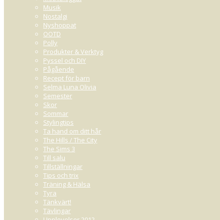
Musik
Nostalgi
Nyshoppat
OOTD
Polly
Produkter & Verktyg
Pyssel och DIY
Pågående
Recept för barn
Selma Luna Olivia
Semester
Skor
Sommar
Stylingtips
Ta hand om ditt hår
The Hills / The City
The Sims 3
Till salu
Tillställningar
Tips och trix
Träning & Hälsa
Tyra
Tänkvärt!
Tävlingar
Upplevelser 2012