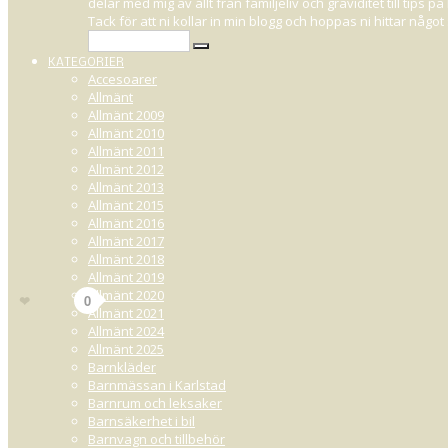
delar med mig av allt från familjeliv och graviditet till tips
TILA TE
Tack för att ni kollar in min blogg och hoppas ni hittar någ
KATEGORIER
Accesoarer
Allmänt
Allmänt 2009
JANUARI 31, 2010 21:44
Allmänt 2010
Det har hänt minst sagt
mycket
kring Tila Tequila den senaste ti
Allmänt 2011
uttryckte det på bl.a. sin
Twitter
(twittrar man ens då??).
Allmänt 2012
Allmänt 2013
Nu bekräftar dock Tila att hon väntar barn med en man
. Jag skaka
Allmänt 2015
och skriva om det, för allting är så himla stört! Håller tummarna för att hon s
Allmänt 2016
Allmänt 2017
Allmänt 2018
Allmänt 2019
37
Allmänt 2020
Gilla
0
Allmänt 2021
Allmänt 2024
Allmänt 2025
Barnkläder
Barnmässan i Karlstad
Barnrum och leksaker
Barnsäkerhet i bil
Barnvagn och tillbehör