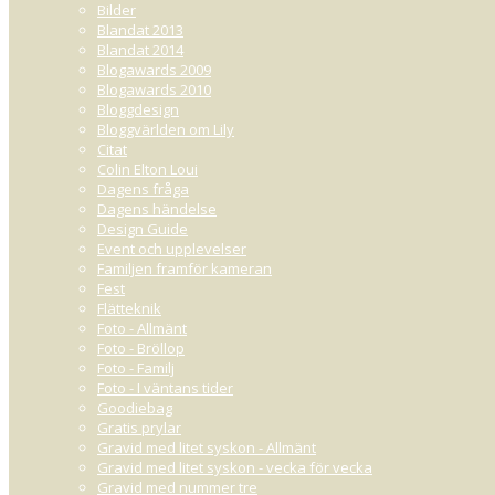
Bilder
Blandat 2013
Blandat 2014
Blogawards 2009
Blogawards 2010
Bloggdesign
Bloggvärlden om Lily
Citat
Colin Elton Loui
Dagens fråga
Dagens händelse
Design Guide
Event och upplevelser
Familjen framför kameran
Fest
Flätteknik
Foto - Allmänt
Foto - Bröllop
Foto - Familj
Foto - I väntans tider
Goodiebag
Gratis prylar
Gravid med litet syskon - Allmänt
Gravid med litet syskon - vecka för vecka
Gravid med nummer tre