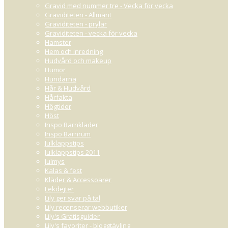
Gravid med nummer tre - Vecka för vecka
Graviditeten - Allmänt
Graviditeten - prylar
Graviditeten - vecka för vecka
Hamster
Hem och inredning
Hudvård och makeup
Humor
Hundarna
Hår & Hudvård
Hårfakta
Högtider
Höst
Inspo Barnkläder
Inspo Barnrum
Julklappstips
Julklappstips 2011
Julmys
Kalas & fest
Kläder & Accessoarer
Lekdejter
Lily ger svar på tal
Lily recenserar webbutiker
Lily's Gratisguider
Lily's favoriter - bloggtävling