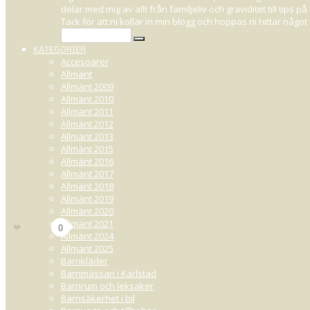
delar med mig av allt från familjeliv och graviditet till tips
AVLUTAD: V
Tack för att ni kollar in min blogg och hoppas ni hittar någ
KATEGORIER
Accesoarer
Allmänt
Allmänt 2009
NOVEMBER 26, 2010 01:01
Allmänt 2010
Allmänt 2011
Vinn
Take the heat
Allmänt 2012
En cream och
Allmänt 2013
Allmänt 2015
Allmänt 2016
- Berätta var
Allmänt 2017
Allmänt 2018
A
Allmänt 2019
Allmänt 2020
226
Allmänt 2021
Gilla
0
Allmänt 2024
Allmänt 2025
Barnkläder
Barnmässan i Karlstad
Barnrum och leksaker
Barnsäkerhet i bil