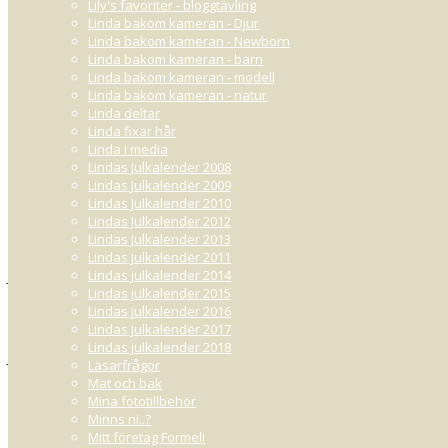
Lily's favoriter - bloggtävling
tovade sig och istället för att kapas några centimeter rök flera decimeter
Linda bakom kameran - Djur
Linda bakom kameran - Newborn
Där satt jag med gul/vitt/brunt hår, som var förstört, hem gråtandes och 
Linda bakom kameran - barn
lossnar.
Linda bakom kameran - modell
Linda bakom kameran - natur
Linda deltar
Linda fixar hår
Det är min motivation till varför jag förtjänar produkterna, En frisör som f
Linda i media
som inte kan bevisa vad den håller på med!
Lindas Julkalender 2008
Lindas Julkalender 2009
Lindas Julkalender 2010
Lindas Julkalender 2012
Lindas Julkalender 2013
ANNSTER
NOVEMBER 26, 2010 03:50
Lindas julkalender 2011
Lindas julkalender 2014
Jag behöver produkerna, eftersom jag ofta utsätter mitt hår för värme. Mi
Lindas julkalender 2015
volume master. Värmeskyddande produkter är ett måste.
Lindas julkalender 2016
EMMA
Lindas julkalender 2017
NOVEMBER 26, 2010 05:32
Lindas julkalender 2018
Jag och min pojkvän har länge planerat in att resa till Australien och nu 
Läsarfrågor
hade det inte varit att ha dessa produkter då?! Helt underbart och jag s
Mat och bak
Mina fototillbehör
MICHELLE L
NOVEMBER 26, 2010 06:31
Minns ni..?
Mitt företag Formeli
Hejsan! Hoppas verkligen du läser detta! :)