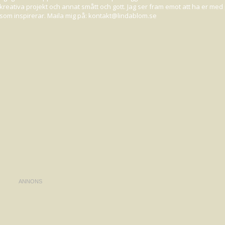
 på kreativa projekt och annat smått och gott. Jag ser fram emot att ha er me
INN AUSSIE-PRODUKTER
ot som inspirerar. Maila mig på: kontakt@lindablom.se
 Cream
and
Take the heat Leave-in spray.
 en spray som skyddar mot värme.
FÖR ATT DELTA;
för just
du
behöver produkterna.
vslutas
: 28 November