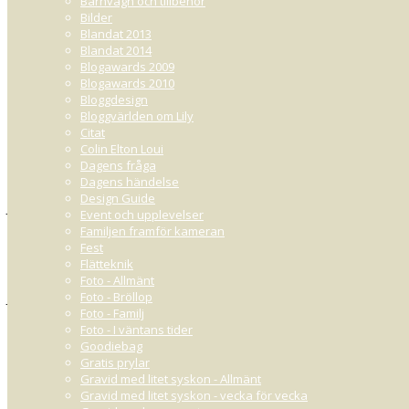
Barnvagn och tillbehör
Bilder
Blandat 2013
Blandat 2014
Blogawards 2009
Blogawards 2010
Bloggdesign
Bloggvärlden om Lily
Citat
HANNA
Colin Elton Loui
NOVEMBER 26, 2010 01:12
Dagens fråga
Varför jag ska vinna:
Dagens händelse
Design Guide
Jag har axellångt, halvlockigt hår - vilket jag hatar mer än allt så fön och 
Event och upplevelser
gärna ha långt hår men det är liksom lönlöst nu när mitt hår inte vill sa
Familjen framför kameran
som skyddar håret och just därför bör jag vinna dessa produkter :) skull
Fest
Flätteknik
SANNA
NOVEMBER 26, 2010 01:13
Foto - Allmänt
Foto - Bröllop
Jag behöver de här produkterna för att:
Foto - Familj
Foto - I väntans tider
1. Jag älskar hår/hudvård/smink-produkter men har nästan aldrig råd att
Goodiebag
Gratis prylar
2. Jag tränar väldigt mycket vilket också innebär mycket tvätt och föning av
Gravid med litet syskon - Allmänt
Gravid med litet syskon - vecka för vecka
HOPPAS HOPPAS du vill ge mig chansen till lite hår-lyx för en gångs skull :