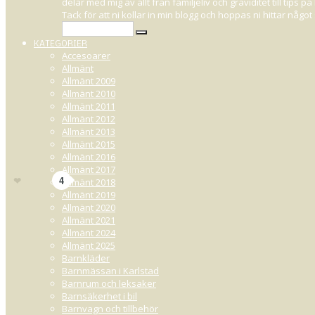
delar med mig av allt från familjeliv och graviditet till tips
TÄVLING: L
Tack för att ni kollar in min blogg och hoppas ni hittar någ
KATEGORIER
Accesoarer
Allmänt
Allmänt 2009
MARS 11, 2015 14:18
Allmänt 2010
Allmänt 2011
LÓréal Paris prodigy är en ammoniakfri färg, vilket gör att den är mer sk
Allmänt 2012
resultat. Ni kan i samarbete med LÓréal Paris vinna ett stort lyxigt kit inn
Allmänt 2013
Allmänt 2015
Klicka
HÄR
för att komma till tävlingen.
Allmänt 2016
Inlägget är publicerat i samarbete med LÓréal Paris.
Allmänt 2017
3
Gilla
4
Allmänt 2018
Allmänt 2019
Allmänt 2020
Allmänt 2021
Allmänt 2024
Allmänt 2025
Barnkläder
Barnmässan i Karlstad
Barnrum och leksaker
Barnsäkerhet i bil
Barnvagn och tillbehör