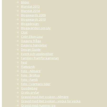
Bilder
Blandat 2013
Blandat 2014
Blogawards 2009
LIN
Blogawards 2010
MARS 11, 2015 14:57
Bloggdesign
Tävlingen är ju redan avslutad?
Bloggvärlden om Lily
Citat
Svar:
Nej : ) Den är i full gång!
Colin Elton Loui
LINDA BLOM
Dagens fråga
Dagens händelse
AMANDA♥
MARS 11, 2015 20:26
Design Guide
Åh, kul med en tävling!
Event och upplevelser
Familjen framför kameran
TOMMY
MARS 11, 2015 21:37
Fest
Flätteknik
jaha trodde man skulle motivera ju xD
Foto - Allmänt
Foto - Bröllop
Namn:
Kom ihåg 
Foto - Familj
Foto - I väntans tider
Goodiebag
Gratis prylar
Gravid med litet syskon - Allmänt
Gravid med litet syskon - vecka för vecka
Gravid med nummer tre