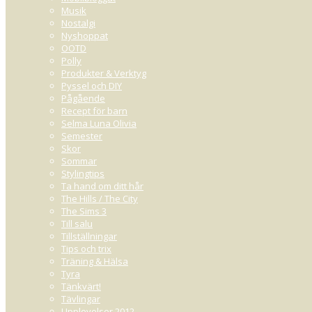
Musik
Nostalgi
Nyshoppat
OOTD
Polly
Produkter & Verktyg
Pyssel och DIY
Pågående
Recept för barn
Selma Luna Olivia
Semester
Skor
Sommar
Stylingtips
Ta hand om ditt hår
The Hills / The City
The Sims 3
Till salu
Tillställningar
Tips och trix
Träning & Hälsa
Tyra
Tänkvärt!
Tävlingar
Upplevelser 2012