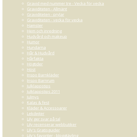
URL/Bloggadress:
Ko
Gravid med nummer tre - Vecka för vecka
Graviditeten - Allmänt
Graviditeten - prylar
Graviditeten - vecka för vecka
Hamster
Hem och inredning
Hudvård och makeup
Humor
Hundarna
Hår & Hudvård
Hårfakta
Högtider
Höst
Inspo Barnkläder
Inspo Barnrum
Julklappstips
Julklappstips 2011
Julmys
Kalas & fest
Kläder & Accessoarer
Lekdejter
Lily ger svar på tal
Lily recenserar webbutiker
Lily's Gratisguider
Lily's favoriter - bloggtävling