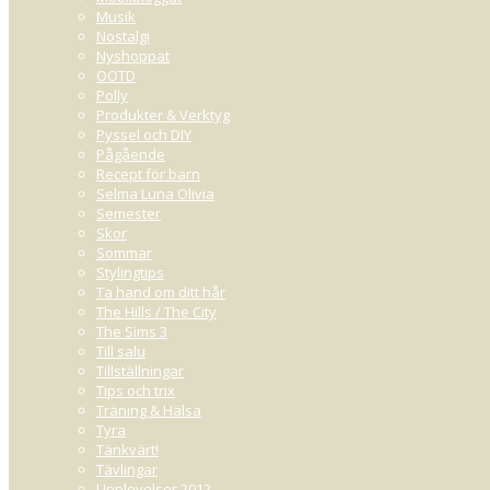
Musik
Nostalgi
Nyshoppat
OOTD
Polly
Produkter & Verktyg
Pyssel och DIY
Pågående
Recept för barn
Selma Luna Olivia
Semester
Skor
Sommar
Stylingtips
Ta hand om ditt hår
The Hills / The City
The Sims 3
Till salu
Tillställningar
Tips och trix
Träning & Hälsa
Tyra
Tänkvärt!
Tävlingar
Upplevelser 2012