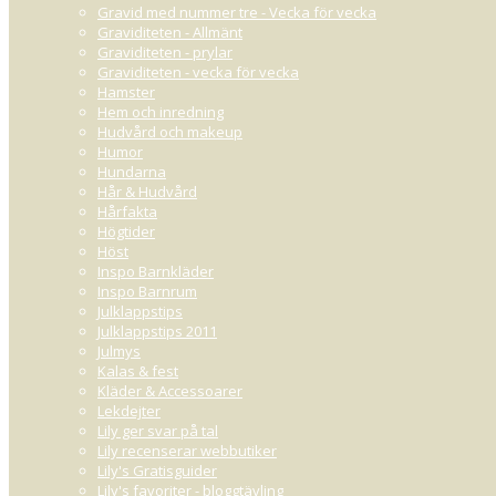
Gravid med nummer tre - Vecka för vecka
Graviditeten - Allmänt
Graviditeten - prylar
Graviditeten - vecka för vecka
Hamster
Hem och inredning
Hudvård och makeup
Humor
Hundarna
ANNIE
JANUARI 30, 2025 22:40
Hår & Hudvård
Hårfakta
Grattis <3 Väntar 4:e barnet nu och är stor som ett hus. Hop
Högtider
Höst
Svar:
Vad mysigt! Stort grattis till kommande bebis! När är ni beräknade? 
Inspo Barnkläder
LINDA BLOM
Inspo Barnrum
Namn:
Kom ihåg 
Julklappstips
Julklappstips 2011
Julmys
Kalas & fest
Kläder & Accessoarer
Lekdejter
Lily ger svar på tal
Lily recenserar webbutiker
URL/Bloggadress:
Ko
Lily's Gratisguider
Lily's favoriter - bloggtävling